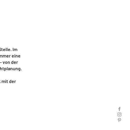
telle. Im
 immer eine
 – von der
chtplanung.
 mit der