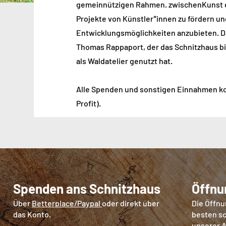
gemeinnützigen Rahmen. zwischenKunst e
Projekte von Künstler*innen zu fördern un
Entwicklungsmöglichkeiten anzubieten. D
Thomas Rappaport, der das Schnitzhaus bi
als Waldatelier genutzt hat.
Alle Spenden und sonstigen Einnahmen k
Profit).
Spenden ans Schnitzhaus
Öffnu
Über
Betterplace/Paypal
oder direkt über
Die Öffnu
das Konto.
besten sc
unserer
A