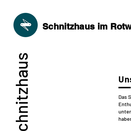
Schnitzhaus im Rotwi
Schnitzhaus
Un
Das S
Enthu
unter
haben