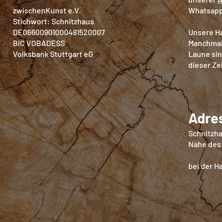
zwischenKunst e.V.
Whatsapp
Stichwort: Schnitzhaus
DE06600901000481520007
Unsere Ha
BIC VOBADESS
Manchmal,
Volksbank Stuttgart eG
Laune sin
dieser Ze
Adre
Schnitzha
Nähe des
bei der Ha