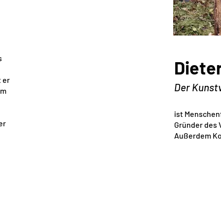
s
Diete
 er
Der Kunst
em
ist Menschen
er
Gründer des 
Außerdem Ko