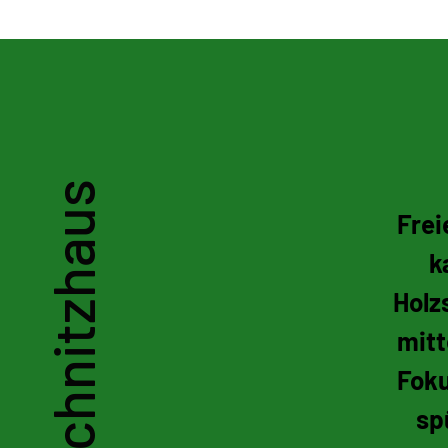
Schnitzhaus im Rotwi
Schnitzhaus
Frei
k
Holz
mitt
Foku
sp