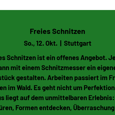
ldpark Stuttgart
Freies Schnitzen
So., 12. Okt.
  |  
Stuttgart
es Schnitzen ist ein offenes Angebot. J
ann mit einem Schnitzmesser ein eigen
stück gestalten. Arbeiten passiert im Fr
en im Wald. Es geht nicht um Perfektion
s liegt auf dem unmittelbaren Erlebnis:
üren, Formen entdecken, Überraschung