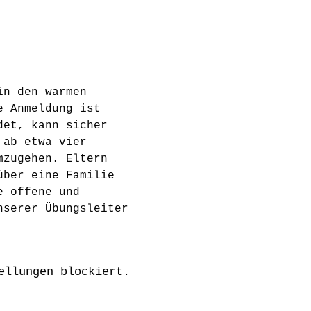
in den warmen 
e Anmeldung ist 
det, kann sicher 
 ab etwa vier 
mzugehen. Eltern 
über eine Familie 
e offene und 
nserer Übungsleiter 
ellungen blockiert.