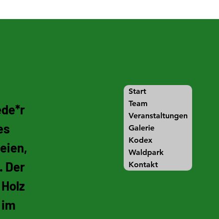
Zwischenkunst e.V.
Start
Team
ede*r
Veranstaltungen
es
Galerie
Kodex
eien,
Waldpark
. Der
Kontakt
 Holz
 im