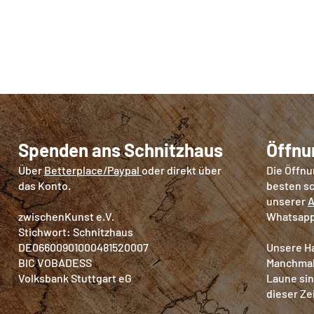
Spenden ans Schnitzhaus
Öffnu
Über
Betterplace/Paypal
oder direkt über
Die Öffnu
das Konto.
besten sc
unserer
A
zwischenKunst e.V.
Whatsapp
Stichwort: Schnitzhaus
DE06600901000481520007
Unsere Ha
BIC VOBADESS
Manchmal,
Volksbank Stuttgart eG
Laune sin
dieser Ze